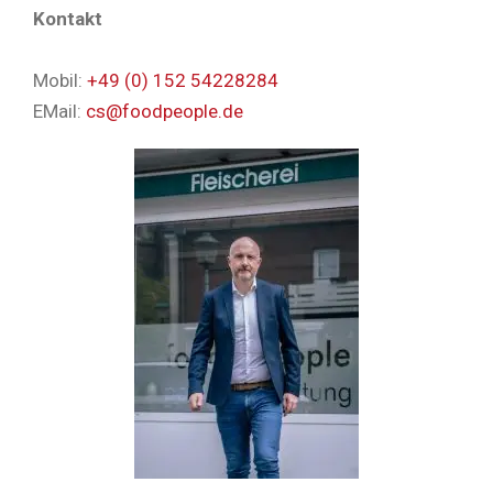
Kontakt
Mobil:
+49 (0) 152 54228284
EMail:
cs@foodpeople.de