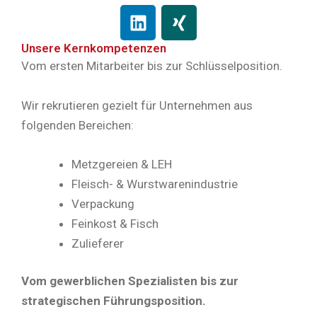
L
X
i
i
n
n
Unsere Kernkompetenzen
k
g
Vom ersten Mitarbeiter bis zur Schlüsselposition.
e
d
Wir rekrutieren gezielt für Unternehmen aus
i
folgenden Bereichen:
n
Metzgereien & LEH
Fleisch- & Wurstwarenindustrie
Verpackung
Feinkost & Fisch
Zulieferer
Vom gewerblichen Spezialisten bis zur
strategischen Führungsposition.